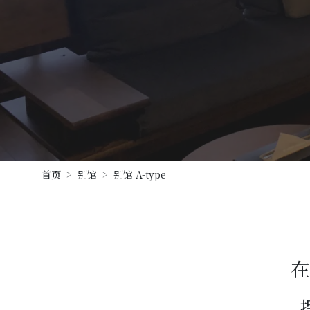
首页
别馆
别馆 A-type
在