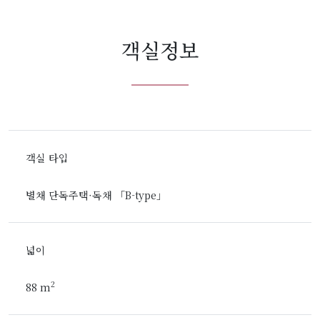
객실정보
객실 타입
별채 단독주택·독채 「B-type」
넓이
2
88 m