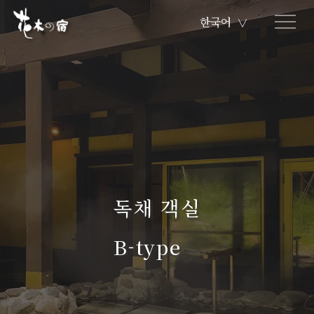
한국어
∨
독채 객실
B-type