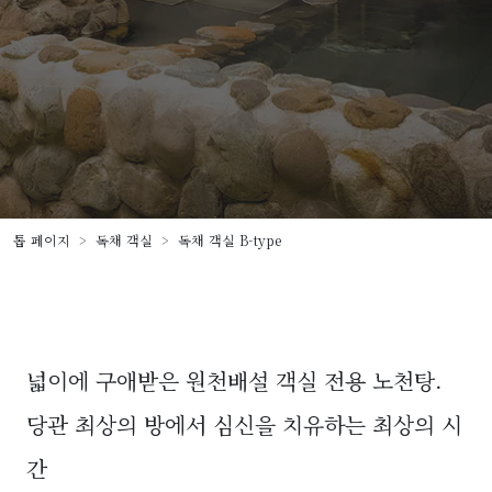
톱 페이지
독채 객실
독채 객실 B-type
넓이에 구애받은 원천배설 객실 전용 노천탕.
당관 최상의 방에서 심신을 치유하는 최상의 시
간