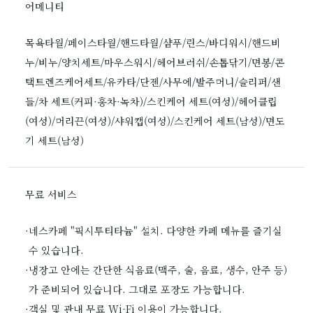
어메니티
목욕타월/페이스타월/핸드타월/샴푸/린스/바디워시/핸드비
누/비누/양치세트/마우스워시/헤어브러쉬/손톱닦기/면봉/콘
택트렌즈케어세트/유카타/단젠/사무에/발주머니/슬리퍼/샌
들/차 세트(커피·홍차·녹차)/스킨케어 세트(여성)/헤어클립
(여성)/머리끈(여성)/샤워캡(여성)/스킨케어 세트(남성)/면도
기 세트(남성)
무료 서비스
·
네스카페 "픽시투티타늄" 설치. 다양한 카페 메뉴를 즐기실
수 있습니다.
·
냉장고 안에는 간단한 식음료(맥주, 술, 음료, 생수, 안주 등)
가 준비되어 있습니다. 그대로 포장도 가능합니다.
·
객실 및 관내 무료 Wi-Fi 이용이 가능합니다.