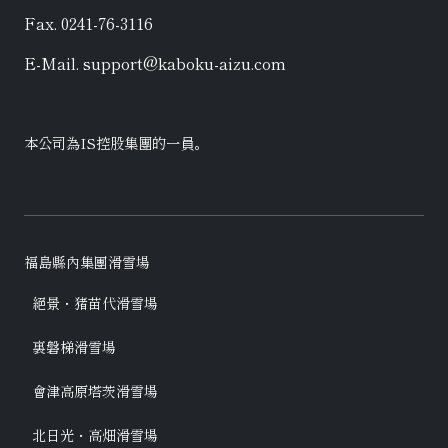
Fax. 0241-76-3116
E-Mail. support@kaboku-aizu.com
本公司為
IS控股
集團的一員。
福島縣內集團滑雪場
絕景・猪苗代滑雪場
裏磐梯滑雪場
會津高原塔茨滑雪場
北日光・高畑滑雪場