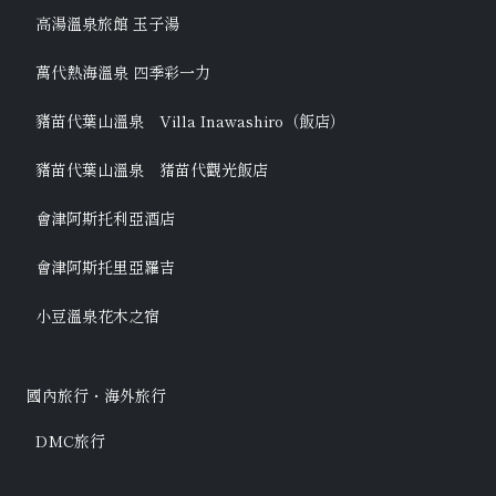
高湯溫泉旅館 玉子湯
萬代熱海溫泉 四季彩一力
豬苗代葉山溫泉 Villa Inawashiro（飯店）
豬苗代葉山溫泉 猪苗代觀光飯店
會津阿斯托利亞酒店
會津阿斯托里亞羅吉
小豆溫泉花木之宿
國內旅行・海外旅行
DMC旅行