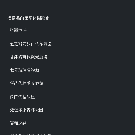
福島縣內集團休閒設施
逢瀨酒莊
道之站前猪苗代草莓園
會津豬苗代觀光農場
世界玻璃博物館
豬苗代精釀啤酒館
豬苗代糖果屋
琵琶澤原森林公園
昭和之森