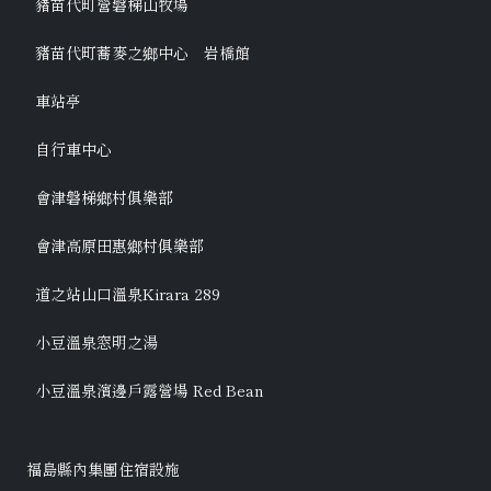
豬苗代町營磐梯山牧場
豬苗代町蕎麥之鄉中心 岩橋館
車站亭
自行車中心
會津磐梯鄉村俱樂部
會津高原田惠鄉村俱樂部
道之站山口溫泉Kirara 289
小豆溫泉窓明之湯
小豆溫泉濱邊戶露營場 Red Bean
福島縣內集團住宿設施