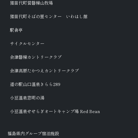
猪苗代町営磐梯山牧場
猪苗代町そばの里センター いわはし館
駅舎亭
サイクルセンター
会津磐梯カントリークラブ
会津高原たかつえカントリークラブ
道の駅山口温泉きらら289
小豆温泉窓明の湯
小豆温泉せせらぎオートキャンプ場 Red Bean
福島県内グループ宿泊施設