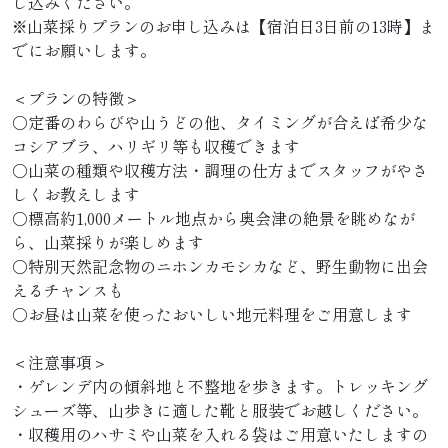
し込みください。
※山菜採りプランのお申し込みは【宿泊日3日前の13時】ま
でにお願いします。
＜プランの特徴＞
○定番のわらびや山うどの他、タイミングが合えば希少な
コシアブラ、ハリギリ等も収穫できます
○山菜の種類や収穫方法・調理の仕方までスタッフがやさ
しくお教えします
○標高約1,000メートル地点から奥会津の絶景を眺めなが
ら、山菜採りが楽しめます
○特別天然記念物のニホンカモシカなど、野生動物に出会
えるチャンスも
○お昼は山菜を使ったおいしい地元料理をご用意します
＜注意事項＞
・ゲレンデ内の傾斜地と不整地を歩きます。トレッキング
シューズ等、山歩きに適した靴と服装でお越しください。
・収穫用のハサミや山菜を入れる袋はご用意いたしますの