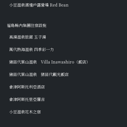
小豆溫泉濱邊戶露營場 Red Bean
福島縣內集團住宿設施
高湯溫泉旅館 玉子湯
萬代熱海溫泉 四季彩一力
豬苗代葉山溫泉 Villa Inawashiro（飯店）
豬苗代葉山溫泉 猪苗代觀光飯店
會津阿斯托利亞酒店
會津阿斯托里亞羅吉
小豆溫泉花木之宿