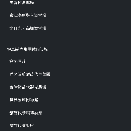
裏磐梯滑雪場
會津高原塔茨滑雪場
北日光・高畑滑雪場
福島縣內集團休閒設施
逢瀨酒莊
道之站前猪苗代草莓園
會津豬苗代觀光農場
世界玻璃博物館
豬苗代精釀啤酒館
豬苗代糖果屋