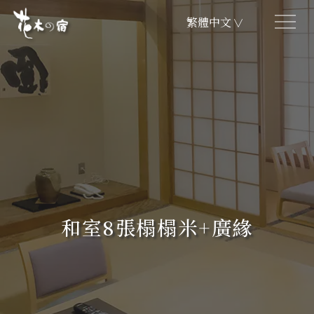
繁體中文
∨
和室8張榻榻米+廣緣