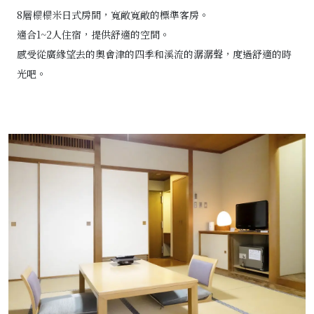
8層榻榻米日式房間，寬敞寬敞的標準客房。
適合1~2人住宿，提供舒適的空間。
感受從廣緣望去的奧會津的四季和溪流的潺潺聲，度過舒適的時
光吧。