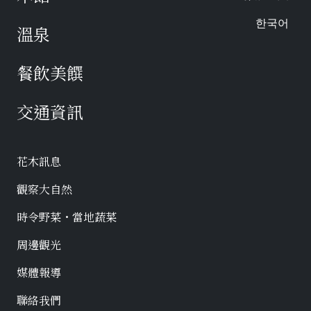
한국어
溫泉
餐飲美饌
交通資訊
花木訊息
觀察大自然
時令野菜・當地蔬菜
周邊觀光
媒體報導
聯絡我們