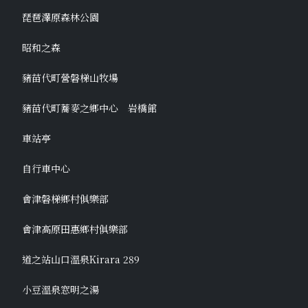
琵琶澤原森林公園
昭和之森
豬苗代町營磐梯山牧場
豬苗代町蕎麥之鄉中心 岩橋館
車站亭
自行車中心
會津磐梯鄉村俱樂部
會津高原田惠鄉村俱樂部
道之站山口溫泉Kirara 289
小豆溫泉窓明之湯