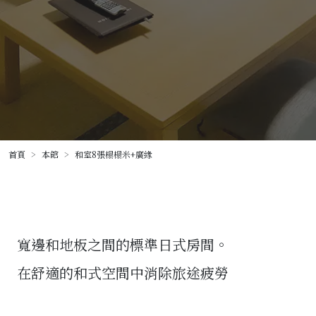
首頁
本館
和室8張榻榻米+廣緣
寬邊和地板之間的標準日式房間。
在舒適的和式空間中消除旅途疲勞