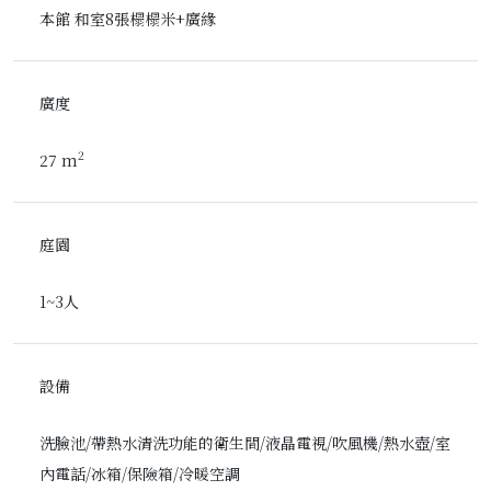
本館 和室8張榻榻米+廣緣
廣度
2
27 m
庭園
1~3人
設備
洗臉池/帶熱水清洗功能的衛生間/液晶電視/吹風機/熱水壺/室
內電話/冰箱/保險箱/冷暖空調