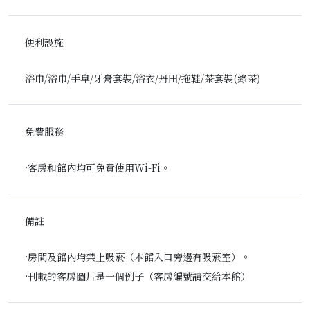
便利設施
浴巾/浴巾/手皁/牙膏套裝/浴衣/丹田/拖鞋/茶套裝(綠茶)
免費服務
·
客房和館內均可免費使用Wi-Fi。
備註
·
房間及館內均禁止吸菸（本館入口旁邊有吸菸室）。
·
刊載的客房圖片是一個例子（客房編號請交給本館）