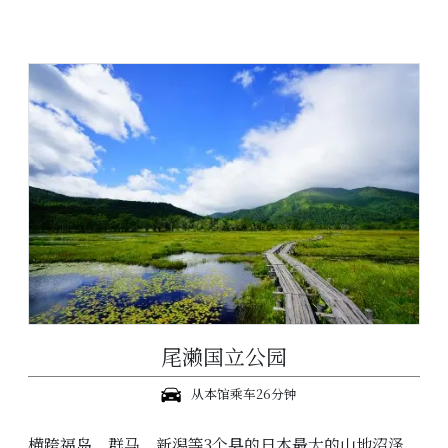
尾濑国立公园
从本馆乘车26分钟
横跨福岛、群马、新潟等3个县的日本最大的山地沼泽。