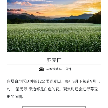
荞麦田
从本馆乘车35分钟
向塔台地区延伸的12公顷荞麦田。每年8月下旬到9月上
旬,一望无际,旁边都是白色的花。观赏时还会进行荞麦
田的照明。