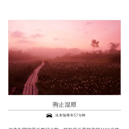
驹止湿原
从本馆乘车57分钟