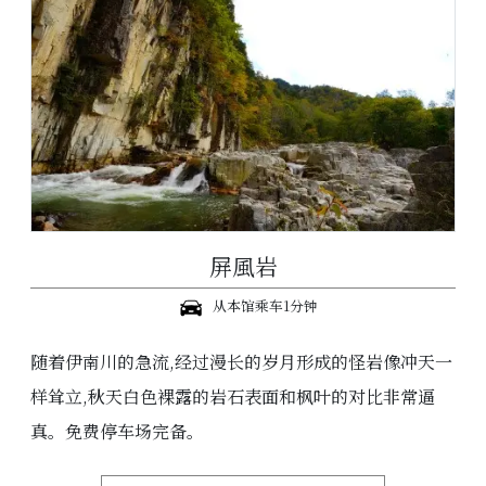
屏風岩
从本馆乘车1分钟
随着伊南川的急流,经过漫长的岁月形成的怪岩像冲天一
样耸立,秋天白色裸露的岩石表面和枫叶的对比非常逼
真。免费停车场完备。