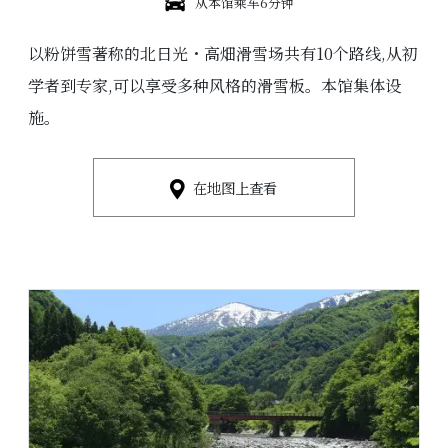
从本馆乘车6分钟
以粉饼雪著称的北日光・高畑滑雪场共有10个路线,从初
学者到专家,可以享受多种风格的滑雪板。本馆集体设
施。
在地图上查看